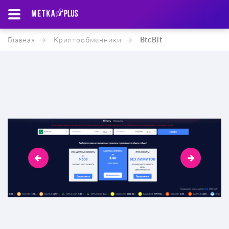
Главная
Криптообменники
BtcBit