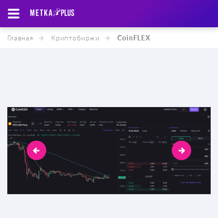
Главная
Криптобиржи
CoinFLEX