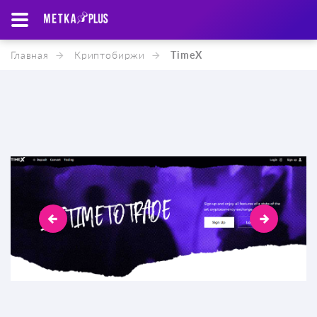
Главная
Криптобиржи
TimeX