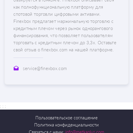
как полнофункциональную платформу для
спотовой торговли цифровыми активами.
Finexbox предлагает маржинальную торговлю с
кредитным плечом через рынок однорангового
финансирования, что позволяет пользователям
торговать с кредитным плечом до 3,3x. Оставьте
свой отзыв о finexbox.com на нашей платформе.
service@finexbox.com
; ;
;
Пользовательское соглашение
Политика конфиденциальности
Связаться с нами:
info@metkaplus.com