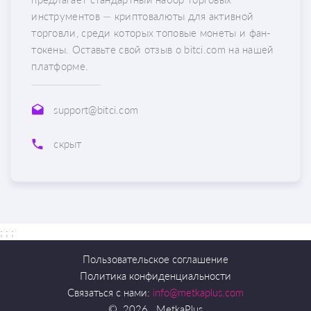
инструментов — криптовалюты для активной
торговли, среди которых топовые монеты и фан-
токены. Оставьте свой отзыв о bitci.com на нашей
платформе.
support@bitci.com
скрыт
; ;
;
Пользовательское соглашение
Политика конфиденциальности
Связаться с нами:
info@metkaplus.com
©
2026
MetkaPlus