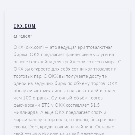
OKX.COM
О "OKX"
OKX (okx.com) — это ведущая криптовалютная
биржа. OKX предлагает финансовые услуги на
основе блокчейна для трейдеров со всего мира. С
OKX вы откроете для себя сотни криптовалют и
торговых пар. С OKX вы получаете доступ к
одной из ведущих бирж по объёму торгов. OKX
обслуживает миллионы пользователей в более
чем 100 странах. Суточный объём торгов
фьючерсами BTC у OKX составляет $1,5
миллиарда. А ещё OKX предлагает спот- и
маржинальную торговлю, опционы, бессрочные
свопы, DeFi, кредитование и майнинг. Оставьте
свой отзыв о okx.com на нашей платформе.