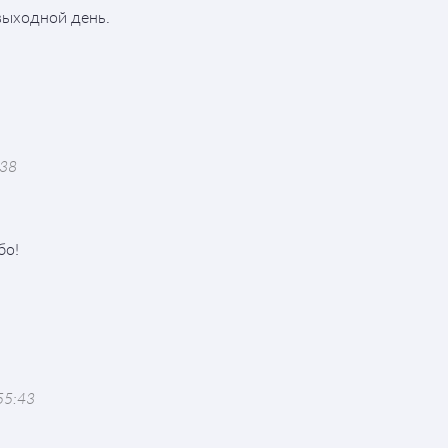
выходной день.
:38
бо!
55:43