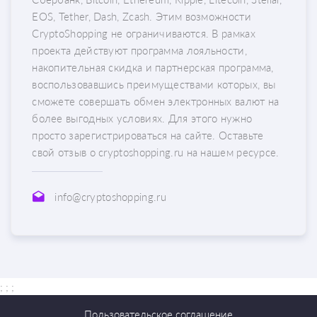
EOS, Tether, Dash, Zcash. Этим возможности
CryptoShopping не ограничиваются. В рамках
проекта действуют программа лояльности,
накопительная скидка и партнерская программа,
воспользовавшись преимуществами которых, вы
сможете совершать обмен электронных валют на
более выгодных условиях. Для этого нужно
просто зарегистрироваться на сайте. Оставьте
свой отзыв о cryptoshopping.ru на нашем ресурсе.
info@cryptoshopping.ru
; ;
;
Пользовательское соглашение