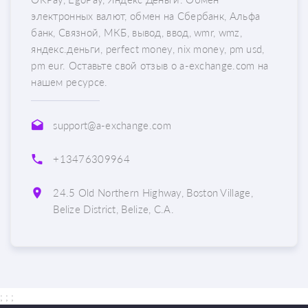
электронных валют, обмен на Сбербанк, Альфа
банк, Связной, МКБ, вывод, ввод, wmr, wmz,
яндекс.деньги, perfect money, nix money, pm usd,
pm eur. Оставьте свой отзыв о a-exchange.com на
нашем ресурсе.
support@a-exchange.com
+13476309964
24.5 Old Northern Highway, Boston Village,
Belize District, Belize, C.A.
; ;
;