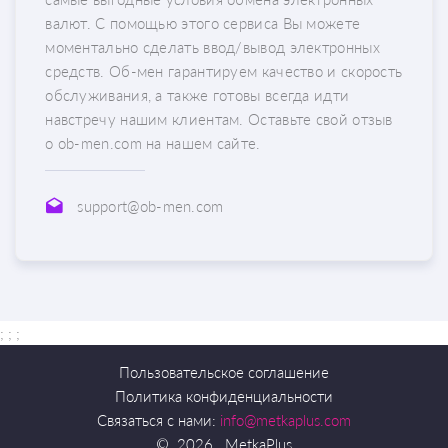
валют. С помощью этого сервиса Вы можете
моментально сделать ввод/вывод электронных
средств. Об-мен гарантируем качество и скорость
обслуживания, а также готовы всегда идти
навстречу нашим клиентам. Оставьте свой отзыв
о ob-men.com на нашем сайте.
support@ob-men.com
; ;
;
Пользовательское соглашение
Политика конфиденциальности
Связаться с нами:
info@metkaplus.com
©
2026
MetkaPlus