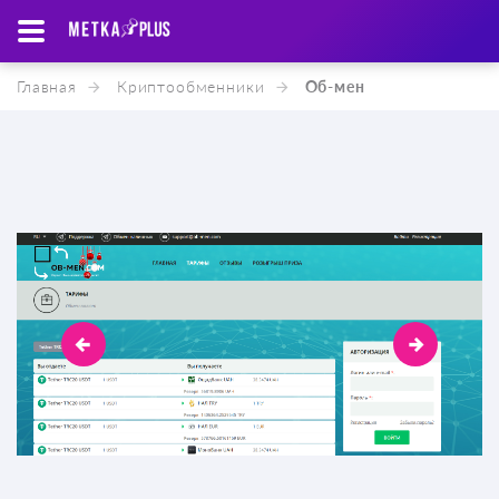
Главная
Криптообменники
Об-мен