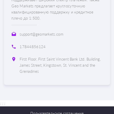
Geo Markets предлагает круглосуточную
квалифицированную поддержку и кредитное
плечо до 1:500.
support@geomarkets.com
17844856124
First Floor, First Saint Vincent Bank Ltd. Building,
James Street, Kingstown, St. Vincent and the
Grenadines
; ;
;
Пользовательское соглашение