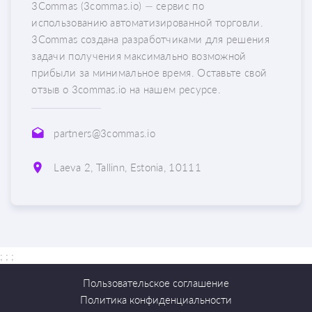
3Commas (3commas.io) — сервис по
использованию автоматизированной торговли.
3Commas создана разработчиками для решения
задачи получения максимально возможной
прибыли за минимальное время. Оставьте свой
отзыв о 3commas.io на нашем ресурсе.
partners@3commas.io
Laeva 2, Tallinn, Estonia, 10111
; ;
;
Пользовательское соглашение
Политика конфиденциальности