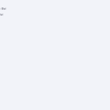
а вы
вы