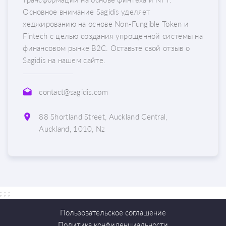
Основное внимание Sagidis уделяет
хеджированию на основе Non-Fungible Token и
Fintech с целью создания упрощенной системы на
финансовом рынке B2C. Оставьте свой отзыв о
Sagidis на нашем сайте.
contact@sagidis.com
88 Shortland Street, Auckland Central,
Auckland, 1010, Nz
; ;
;
Пользовательское соглашение
Политика конфиденциальности