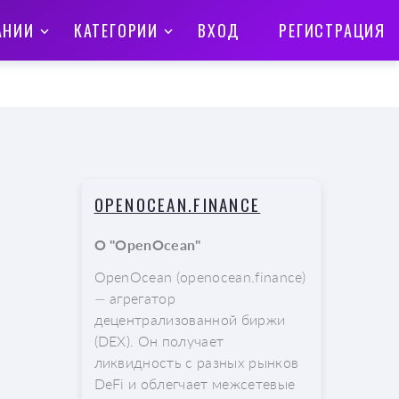
АНИИ
КАТЕГОРИИ
ВХОД
РЕГИСТРАЦИЯ
OPENOCEAN.FINANCE
О "OpenOcean"
OpenOcean (openocean.finance)
— агрегатор
децентрализованной биржи
(DEX). Он получает
ликвидность с разных рынков
DeFi и облегчает межсетевые