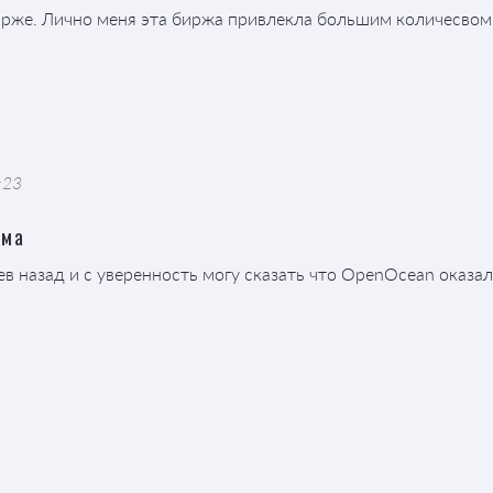
ирже. Лично меня эта биржа привлекла большим количесвом
:23
рма
в назад и с уверенность могу сказать что OpenOcean оказа