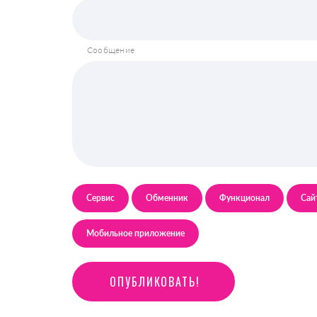
Сообщение
Сервис
Обменник
Функционал
Сай
Мобильное приложение
О
П
У
Б
Л
И
К
О
В
А
Т
Ь
!
ОПУБЛИКОВАТЬ!